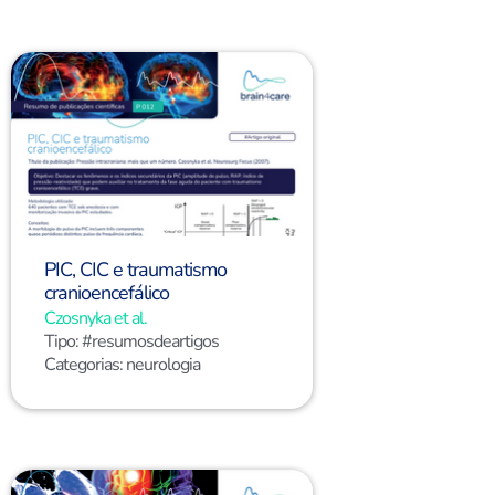
PIC, CIC e traumatismo
cranioencefálico
Czosnyka et al.
Tipo:
#resumosdeartigos
Categorias:
neurologia