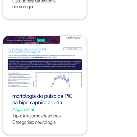
Categorias:
cardiologia
,
neurologia
morfologia do pulso da PIC
na hipercápnica aguda
Asgari et al.
Tipo:
#resumosdeartigos
Categorias:
neurologia