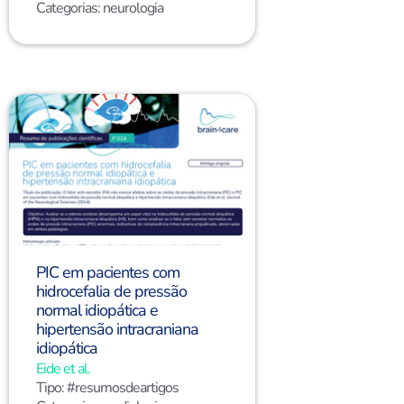
Categorias:
neurologia
PIC em pacientes com
hidrocefalia de pressão
normal idiopática e
hipertensão intracraniana
idiopática
Eide et al.
Tipo:
#resumosdeartigos