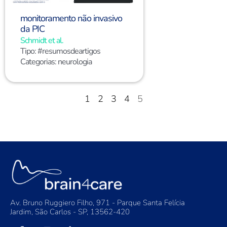
monitoramento não invasivo
da PIC
Schmidt et al.
Tipo:
#resumosdeartigos
Categorias:
neurologia
1
2
3
4
5
Av. Bruno Ruggiero Filho, 971 - Parque Santa Felícia
Jardim, São Carlos - SP, 13562-420