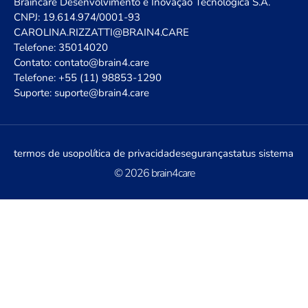
Braincare Desenvolvimento e Inovação Tecnológica S.A.
CNPJ: 19.614.974/0001-93
CAROLINA.RIZZATTI@BRAIN4.CARE
Telefone: 35014020
Contato: contato@brain4.care
Telefone: +55 (11) 98853-1290
Suporte: suporte@brain4.care
termos de uso
política de privacidade
segurança
status sistema
© 2026 brain4care