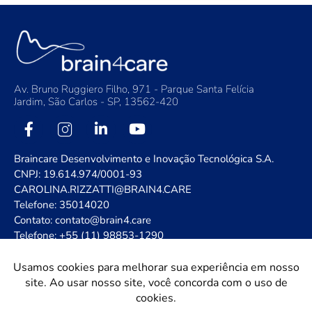
Av. Bruno Ruggiero Filho, 971 - Parque Santa Felícia
Jardim, São Carlos - SP, 13562-420
Braincare Desenvolvimento e Inovação Tecnológica S.A.
CNPJ: 19.614.974/0001-93
CAROLINA.RIZZATTI@BRAIN4.CARE
Telefone: 35014020
Contato: contato@brain4.care
Telefone: +55 (11) 98853-1290
Suporte: suporte@brain4.care
termos de uso
política de privacidade
segurança
status sistema