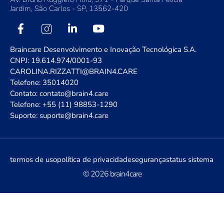
Jardim, São Carlos - SP, 13562-420
Braincare Desenvolvimento e Inovação Tecnológica S.A.
CNPJ: 19.614.974/0001-93
CAROLINA.RIZZATTI@BRAIN4.CARE
Telefone: 35014020
Contato: contato@brain4.care
Telefone: +55 (11) 98853-1290
Suporte: suporte@brain4.care
termos de uso
política de privacidade
segurança
status sistema
© 2026 brain4care