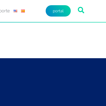
porte
portal