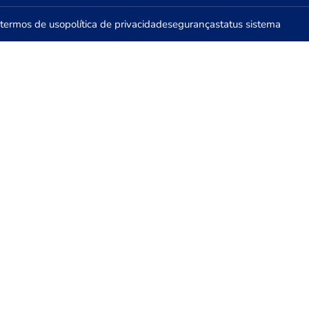
termos de uso
política de privacidade
segurança
status sistema