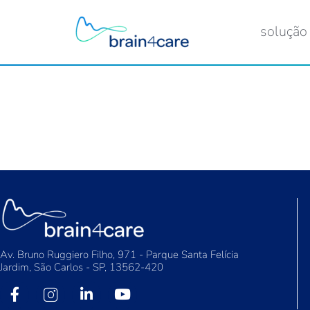
solução
Av. Bruno Ruggiero Filho, 971 - Parque Santa Felícia
Jardim, São Carlos - SP, 13562-420