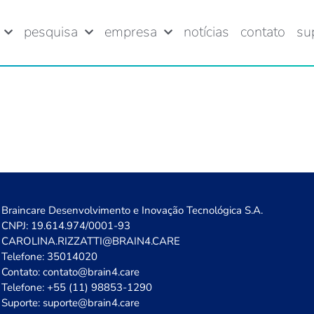
pesquisa
empresa
notícias
contato
su
Braincare Desenvolvimento e Inovação Tecnológica S.A.
CNPJ: 19.614.974/0001-93
CAROLINA.RIZZATTI@BRAIN4.CARE
Telefone: 35014020
Contato: contato@brain4.care
Telefone: +55 (11) 98853-1290
Suporte: suporte@brain4.care