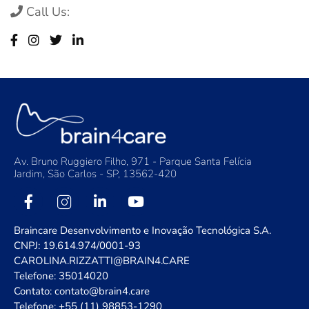
Call Us:
Av. Bruno Ruggiero Filho, 971 - Parque Santa Felícia
Jardim, São Carlos - SP, 13562-420
Braincare Desenvolvimento e Inovação Tecnológica S.A.
CNPJ: 19.614.974/0001-93
CAROLINA.RIZZATTI@BRAIN4.CARE
Telefone: 35014020
Contato: contato@brain4.care
Telefone: +55 (11) 98853-1290