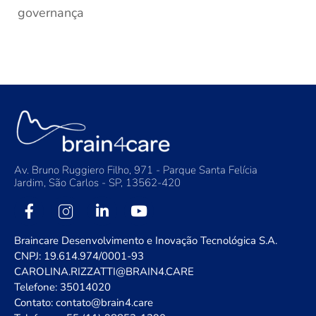
governança
Av. Bruno Ruggiero Filho, 971 - Parque Santa Felícia
Jardim, São Carlos - SP, 13562-420
Braincare Desenvolvimento e Inovação Tecnológica S.A.
CNPJ: 19.614.974/0001-93
CAROLINA.RIZZATTI@BRAIN4.CARE
Telefone: 35014020
Contato: contato@brain4.care