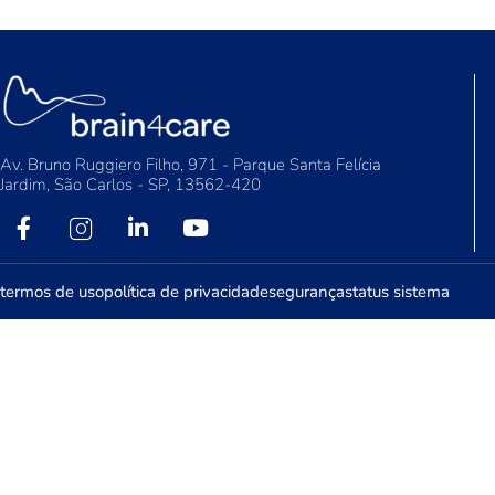
Av. Bruno Ruggiero Filho, 971 - Parque Santa Felícia
Jardim, São Carlos - SP, 13562-420
termos de uso
política de privacidade
segurança
status sistema