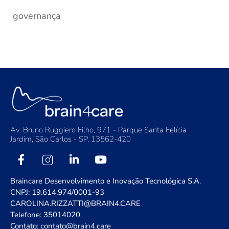
governança
Av. Bruno Ruggiero Filho, 971 - Parque Santa Felícia
Jardim, São Carlos - SP, 13562-420
Braincare Desenvolvimento e Inovação Tecnológica S.A.
CNPJ: 19.614.974/0001-93
CAROLINA.RIZZATTI@BRAIN4.CARE
Telefone: 35014020
Contato: contato@brain4.care