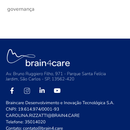
governança
Av. Bruno Ruggiero Filho, 971 - Parque Santa Felícia
Jardim, São Carlos - SP, 13562-420
Braincare Desenvolvimento e Inovação Tecnológica S.A.
CNPJ: 19.614.974/0001-93
CAROLINA.RIZZATTI@BRAIN4.CARE
Telefone: 35014020
Contato: contato@brain4.care