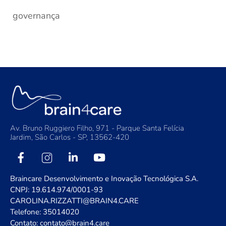
governança
Av. Bruno Ruggiero Filho, 971 - Parque Santa Felícia
Jardim, São Carlos - SP, 13562-420
Braincare Desenvolvimento e Inovação Tecnológica S.A.
CNPJ: 19.614.974/0001-93
CAROLINA.RIZZATTI@BRAIN4.CARE
Telefone: 35014020
Contato: contato@brain4.care