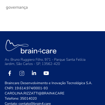
governança
Av. Bruno Ruggiero Filho, 971 - Parque Santa Felícia
Jardim, São Carlos - SP, 13562-420
Braincare Desenvolvimento e Inovação Tecnológica S.A.
CNPJ: 19.614.974/0001-93
CAROLINA.RIZZATTI@BRAIN4.CARE
Telefone: 35014020
Contato: contato@brain4.care