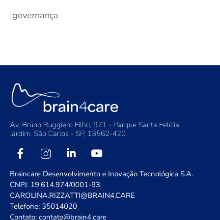
governança
Av. Bruno Ruggiero Filho, 971 - Parque Santa Felícia
Jardim, São Carlos - SP, 13562-420
Braincare Desenvolvimento e Inovação Tecnológica S.A.
CNPJ: 19.614.974/0001-93
CAROLINA.RIZZATTI@BRAIN4.CARE
Telefone: 35014020
Contato: contato@brain4.care