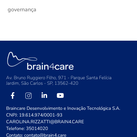
governança
Av. Bruno Ruggiero Filho, 971 - Parque Santa Felícia
Jardim, São Carlos - SP, 13562-420
Braincare Desenvolvimento e Inovação Tecnológica S.A.
CNPJ: 19.614.974/0001-93
CAROLINA.RIZZATTI@BRAIN4.CARE
Telefone: 35014020
Contato: contato@brain4.care