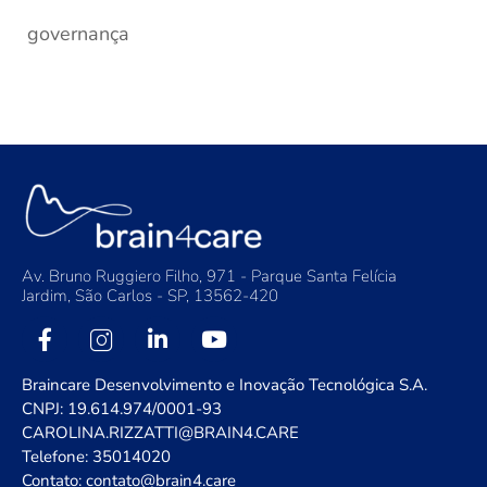
governança
Av. Bruno Ruggiero Filho, 971 - Parque Santa Felícia
Jardim, São Carlos - SP, 13562-420
Braincare Desenvolvimento e Inovação Tecnológica S.A.
CNPJ: 19.614.974/0001-93
CAROLINA.RIZZATTI@BRAIN4.CARE
Telefone: 35014020
Contato: contato@brain4.care