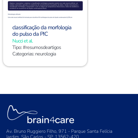
classificação da morfologia
do pulso da PIC
Nucci et al.
Tipo:
#resumosdeartigos
Categorias:
neurologia
Av. Bruno Ruggiero Filho, 971 - Parque Santa Felícia
Jardim, São Carlos - SP, 13562-420